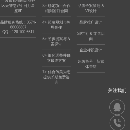
宁波市鄞州南部商务
区天智巷7号 日月星
3> 确定项目合作
品牌全案策划 &
座8F
细则签订合同
VI设计
品牌服务热线：0574-
4> 策略规划与构
品牌推广设计
88068867
思创作
QQ：
128 100 6611
SI空间 & 零售店
5> 初步提案与方
面
案探讨
企业标识设计
6> 细化调整并确
立最终方案
超级符号 新媒
体营销
7> 优合传美为您
提供长期免费咨
询
关注我们