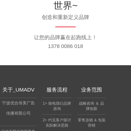
世界~
创造和重新定义品牌
让您的品牌赢在起跑线上！
1378 0086 018
关于_
UMADV
服务流程
业务范围
宁波优合传美广告
1> 致电我们品牌
战略咨询 ＆ 品
咨询
牌创新
传播有限公司
2> 约见客户探讨
零售连锁 & 包装
实际解决思路
营销