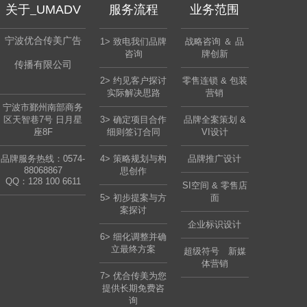
关于_
UMADV
服务流程
业务范围
宁波优合传美广告
1> 致电我们品牌
战略咨询 ＆ 品
咨询
牌创新
传播有限公司
2> 约见客户探讨
零售连锁 & 包装
实际解决思路
营销
宁波市鄞州南部商务
区天智巷7号 日月星
3> 确定项目合作
品牌全案策划 &
座8F
细则签订合同
VI设计
品牌服务热线：0574-
4> 策略规划与构
品牌推广设计
88068867
思创作
QQ：
128 100 6611
SI空间 & 零售店
5> 初步提案与方
面
案探讨
企业标识设计
6> 细化调整并确
立最终方案
超级符号 新媒
体营销
7> 优合传美为您
提供长期免费咨
询