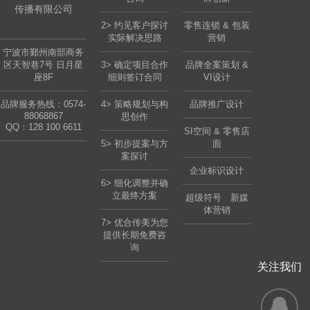
传播有限公司
2> 约见客户探讨
零售连锁 & 包装
实际解决思路
营销
宁波市鄞州南部商务
区天智巷7号 日月星
3> 确定项目合作
品牌全案策划 &
座8F
细则签订合同
VI设计
品牌服务热线：0574-
4> 策略规划与构
品牌推广设计
88068867
思创作
QQ：
128 100 6611
SI空间 & 零售店
5> 初步提案与方
面
案探讨
企业标识设计
6> 细化调整并确
立最终方案
超级符号 新媒
体营销
7> 优合传美为您
提供长期免费咨
询
关注我们