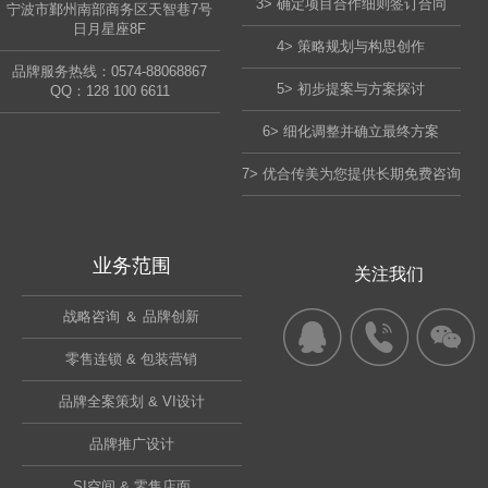
3> 确定项目合作细则签订合同
宁波市鄞州南部商务区天智巷7号
日月星座8F
4> 策略规划与构思创作
品牌服务热线：0574-88068867
5> 初步提案与方案探讨
QQ：
128 100 6611
6> 细化调整并确立最终方案
7> 优合传美为您提供长期免费咨询
业务范围
关注我们
战略咨询 ＆ 品牌创新
零售连锁 & 包装营销
品牌全案策划 & VI设计
品牌推广设计
SI空间 & 零售店面