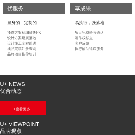
优服务
享成果
量身的，定制的
易执行，强落地
预选方案精细修改PK
项目完成验收确认
设计方案延展落地
著作权移交
设计施工全程跟进
客户反馈
成品完稿注册查询
执行辅助追踪服务
品牌项目指导培训
U+ NEWS
优合动态
+查看更多+
U+ VIEWPOINT
品牌观点